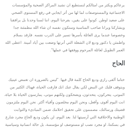
يرعاكم ويكثر من امثالكم لنستطيع ان نشيد المراكز الصحية والمؤسسات
الاجتماعية والمستوصفات لما لها من أثر ايجابي في رفع المستوى الصحي
على صعيد اوطن. كونوا على يقين، بفرحنا اليوم، اننا لسنا وحدنا بل يرافقنا
ويشاركنا ويرانا صاحب المناسبة وستكون نفسه ان شاء الله مطمئنة جدا
وخصوصا عندما يرى العائلة بأسرها تسير على الدرب نفسه. فارقد بسلام
واطمئن يا دكتور وديع لان الشعلة التي أنرتها وضعت بين أياد أمينة. اعطى الله
العمر الطويل لعائلة المرحوم ووفقها في عملها".
الحاج
ختاما ألقى رازي وديع الحاج كلمة قال فيها: "ليس بالضرورة ان تغمض عينيك
ويتوقف قلبك عن النبض لكي يقال عنك انك فارقت الحياة، فهناك الكثير من
الموتى، يتحركون، يتحدثون، ويضحكون ولكنهم موتى، يمارسون الحياة بلا حياة،
انت اليوم أقوى، وأفعل، ونحن اليوم مخلصون وأفياء أكثر. نحن اليوم ملتزمون
قضيتك ورسالتك، مصممون على تحقيق احلامك ضمن المبادىء والثوابت
الوطنية والاخلاقية التي أرسيتها لنا. بعد اليوم، لن يكون وديع الحاج مجرد شارع
في بسكنتا، او مجرد نصب او مستوصف او مؤسسة، بل حالة انسانية وسياسية