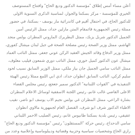
أعلن مساء أمس إطلاق "مؤسسة الدكتور وديع الحاج" وافتتاح المستوصف
الخيري للمؤسسة - مركز بسكنتا والجوار، لمناسبة الذكرى السنوية الاولى
للدكتور الحاج، في احتفال أقيم في كاتدرائية مار يوسف - بسكنتا، في حضور
ممثلة رئيس الجمهورية قائمقام المتن مارلين حداد، ممثل الرئيس أمين
الجميل الدكتور شربل يزبك، ممثل البطريرك الماروني المطران بولس منجد
الهاشم، ممثل وزير الصحة رئيس مصلحة الصحة في جبل لبنان ميشال كفوري،
ممثل وزير الدفاع وقائد الجيش العقيد الركن عوني جعفر، ممثل النائب العماد
ميشال عون الدكتور كميل خوري، ممثل النائب دوري شمعون فيليب معلوف،
ممثل النائب سامي الجميل جان بيار ملكي، ممثل الوزير السابق نسيب لحود
سليم كركي، النائب السابق انطوان حداد، ادي ابي اللمع ممثلا رئيس الهيئة
التنفيذية في "القوات اللبنانية" الدكتور سمير جعجع، رئيس مجلس القضاء
الاعلى القاضي غالب غانم، رئيس اللجنة الاسقفية لوسائل الاعلام المطران
بشارة الراعي، ممثل المطران غي بولس نجيم الاب يوسف ابو ناضر، نقيب
الاطباء الدكتور شرف ابو شرف، القنصل العام لجمهورية مالاوي انطوان
عقيقي، رئيس بلدية بسكنتا طانيوس غانم، رئيس الصليب الاحمر اللبناني
سامي الدحداح، رئيس حركة "المستقلون" رئيس "مؤسسة الدكتور وديع الحاج"
رازي الحاج وشخصيات سياسية وحزبية وقضائية وديبلوماسية وإعلامية وعدد من