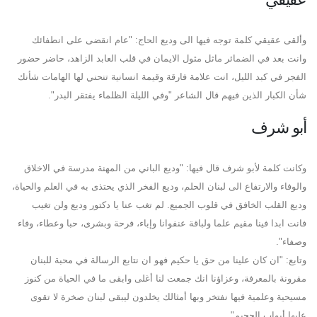
وألقى عقيقي كلمة توجه فيها الى وديع الحاج: "عام انقضى على انطفائك
وانت بعد في الضمائر ماثل مثول الايمان في قلب العابد الزاهد، حاضر حضور
الفجر في كبد الليل، انت علامة فارقة وقيمة انسانية تنحني لها الهامات شأنك
شأن الكبار الذين فيهم قال الشاعر "وفي الليلة الظلماء يفتقر البدر".
أبو شرف
وكانت كلمة لأبو شرف قال فيها: "وديع الباني من المهنة مدرسة في الاخلاق
والوفاء والارتفاع الى لبنان الحلم، وديع الفخر الذي يحتذى به في العلم والحياة،
وديع القلب الخافق في قلوب الجميع. لم تغب عنا يا دكتور وديع ولن تغيب
فانت ابدا فينا مقيم علما ولباقة عنفوانا وإباء، فرحة وبشرى، حبا وعطاء، وفاء
وصفاء".
وتابع: "ان كان علينا من حق يا حكيم فهو ان نتابع الرسالة في محبة للبنان
مقرونة بالمعرفة، وعزاؤنا انك جمعت لنا أغلى وابقى ما في الحياة من كنوز
مسيحية وعلمية فيها نفتخر وبها أمثالك يخلدون ليبقى لبنان صخرة لا تقوى
عليها أبواب الجحيم".