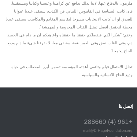
ملزمون بالدفاع عنها، لاننا بذلك ندافع عن كرامتنا وعيشنا وكياننا ومستقبلنا.
فان كانت السياسة في القاموس اللبناني فن الكذب، ستبقى عندنا عنوانا
للصدق او ان كانت الانتخابات مسرحا لتقاسم المغانم والمكاسب ستبقى عندنا
محطة لتحقيق افضل تمثيل للفئات المحرومة والمهمشة".
وختم: "شكرا لكم. فبفضلكم حققنا ما حققناه واعاهدكم ان ما دام في الجسد
دم، وفي القلب نبض وفي العمر بقية، سنبقى معا، لا يفرقنا شيء ما دام وديع
الحاج يجمعنا".
تخلل الاحتفال فيلم وثائقي أعدته المؤسسة تضمن أبرز المحطات في حياة
وديع الحاج الانسانية والسياسية.
إتصل بنا
+961 (4) 288660
mail@DrHageFoundation.org