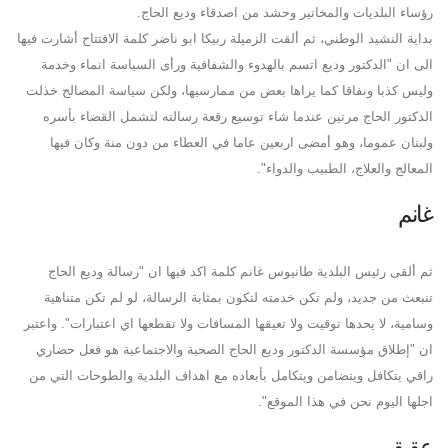
رؤساء البلديات والمخاتير وحشد من اصدقاء وديع الحاج.
بداية النشيد الوطني، ثم ألقت الزميلة ربيكا ابو ناضر كلمة الافتتاح أشارت فيها
الى ان "الدكتور وديع اتسم بالهدوء والشفافية ورأى السياسة انماء وخدمة
وليس كذبا ونفاقا كما يراها بعض من ممارسيها، ولكن سياسة المصالح خذلت
الدكتور الحاج مرتين عندما شاء توسيع رقعة رسالته لتشمل القضاء بأسره
ولبنان عموما، وهو أمضى اربعين عاما في العطاء من دون منة وكان فيها
المعالج والعلاج، الطبيب والدواء".
غانم
ثم ألقى رئيس البلدية طانيوس غانم كلمة اكد فيها ان "رسالة وديع الحاج
تنبعث من جديد، ولم تكن خدمته لتكون بمثابة الرسالة، لو لم تكن متناهية
وسامية، لا يحدها توقيت ولا تعيقها المسافات ولا تقطعها اي اعتبارات". واعتبر
ان "إطلاق مؤسسة الدكتور وديع الحاج الصحية والاجتماعية هو فعل حضاري
راقي يتكافل ويتضامن ويتكامل بأبعاده مع اهداف البلدية والطوحات التي من
اجلها اليوم نحن في هذا الموقع".
عقيقي