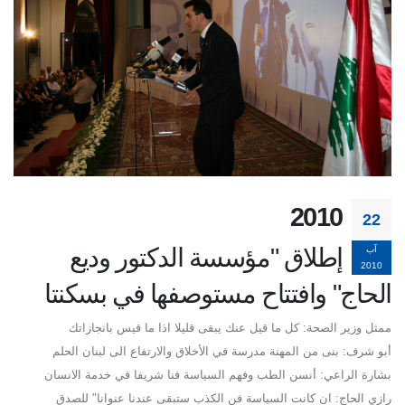
2010
22
إطلاق "مؤسسة الدكتور وديع
آب
2010
الحاج" وافتتاح مستوصفها في بسكنتا
ممثل وزير الصحة: كل ما قيل عنك يبقى قليلا اذا ما قيس بانجازاتك
أبو شرف: بنى من المهنة مدرسة في الأخلاق والارتفاع الى لبنان الحلم
بشارة الراعي: أنسن الطب وفهم السياسة فنا شريفا في خدمة الانسان
رازي الحاج: ان كانت السياسة فن الكذب ستبقى عندنا عنوانا" للصدق