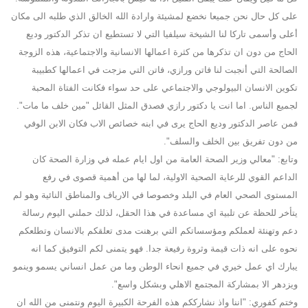
على كل حال نحن جميعا نخضع لمشيئة وارادة الله الخالق الذي طلبه الى مكان
أعلى وأسمى تاركا لنا الشيخة سيلفيا التي لا تستطيع ان تذكر الدكتور وديع
الحاج من دون ان تذكرها من كثرة اعمالها الانسانية والاجتماعية، هذه الزوجة
الصالحة التي أنجبت لنا فاتن ورازي، فاتن التي مزجت في اعمالها كطبيبة
تكوين الانسان البيولوجي والاجتماعي على حد سواء فكانت الفتاة المحبة
لجميع الناس. اما انت يا دكتور رازي فصدق المثل القائل "مين خلف ما مات".
فمن عاصر الدكتور وديع الحاج يرى في ابنه خصائص الاب فكان الابن الوفي
من دون تفريق بين الخلف والسلف".
وتابع: "معالي وزير الصحة العامة من اول ايام عمله في وزارة الصحة كان
الداعم القوي للرعاية الصحية الاولية، لما لها من أهمية قصوى في رفع
المستوى الصحي العام في البلد وخصوصا في الارياف والمناطق النائية وهو لم
يتأخر للحظة عن تلبية اي مساعدة في هذا الحقل، لذلك حملني اليوم رسالة
دعم وتهنئة لعملكم ومؤسساتكم التي برهنت مدى تعلقكم بالانسان وتطلعكم
نحوه على انه ذات قيمة وثروة رفيعة جدا. فهو يتمنى لكم التوفيق كما انه
يبارك اي عمل خيري في جميع انحاء الوطن وما من عمل انساني يسمو وينمو
ويزدهر الا بمشاركة المجتمع الاهلي وبشكل واسع".
وختم كفوري: "اننا واذ نشارككم هذه الفرحة الكبيرة اليوم ونتمنى من الله ان