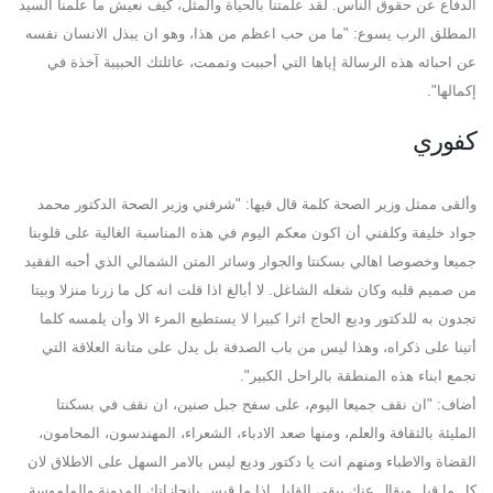
الدفاع عن حقوق الناس. لقد علمتنا بالحياة والمثل، كيف نعيش ما علمنا السيد
المطلق الرب يسوع: "ما من حب اعظم من هذا، وهو ان يبذل الانسان نفسه
عن احبائه هذه الرسالة إياها التي أحببت وتممت، عائلتك الحبيبة آخذة في
إكمالها".
كفوري
وألقى ممثل وزير الصحة كلمة قال فيها: "شرفني وزير الصحة الدكتور محمد
جواد خليفة وكلفني أن اكون معكم اليوم في هذه المناسبة الغالية على قلوبنا
جميعا وخصوصا اهالي بسكنتا والجوار وسائر المتن الشمالي الذي أحبه الفقيد
من صميم قلبه وكان شغله الشاغل. لا أبالغ اذا قلت انه كل ما زرنا منزلا وبيتا
تجدون به للدكتور وديع الحاج اثرا كبيرا لا يستطيع المرء الا وأن يلمسه كلما
أتينا على ذكراه، وهذا ليس من باب الصدفة بل يدل على متانة العلاقة التي
تجمع ابناء هذه المنطقة بالراحل الكبير".
أضاف: "ان نقف جميعا اليوم، على سفح جبل صنين، ان نقف في بسكنتا
المليئة بالثقافة والعلم، ومنها صعد الادباء، الشعراء، المهندسون، المحامون،
القضاة والاطباء ومنهم انت يا دكتور وديع ليس بالامر السهل على الاطلاق لان
كل ما قيل ويقال عنك يبقى القليل اذا ما قيس بانجازاتك المدونة والملموسة.