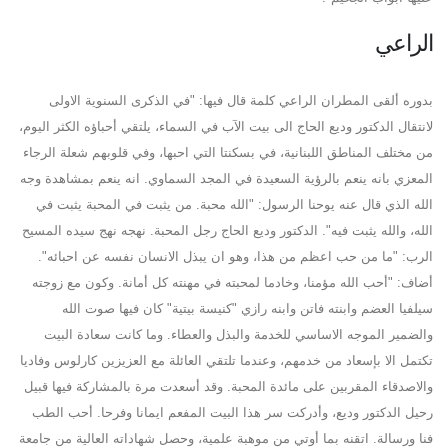
الراعي
بدوره ألقى المطران الراعي كلمة قال فيها: "في الذكرى السنوية الاولى
لانتقال الدكتور وديع الحاج الى بيت الآب في السماء، يلتقي أحباؤه الكثر اليوم،
من مختلف المناطق اللبنانية، في بسكنتا التي احبها، وفي قلوبهم شعلة الرجاء
المعزي بانه ينعم بالرؤية السعيدة في المجد السماوي. انه ينعم بمشاهدة وجه
الله الذي قال عنه يوحنا الرسول: "الله محبة. من يثبت في المحبة يثبت في
الله، والله يثبت فيه". الدكتور وديع الحاج رجل المحبة. نهجه نهج سيده المسيح
الرب: "ما من حب اعظم من هذا، وهو ان يبذل الانسان نفسه عن احبائه".
أضاف: "أحب الله مؤمنا، وخادما لمحبته في مهنته كل أمانة. وكون مع زوجته
سيلفيا العضم وابنته فاتن وابنه رازي "كنيسة بيتية" كان فيها صوت الله
والضمير الموجه الاساسي للخدمة والبذل والعطاء. وما كانت سعادة البيت
تكتمل الا بإسعاد من خدمهم، وعندما تلتقي العائلة مع العزيزين كارلوس وفاديا
والاصدقاء المقربين على مائدة المحبة. وقد أسعدت مرة بالمشاركة فيها قبيل
رحيل الدكتور وديع، وأدركت سر هذا البيت المفعم ايمانا وفرحا. أحب الطب
فنا ورسالة. اتقنه بما أوتي من موهبة علمية، وحصل شهاداته العالية من جامعة