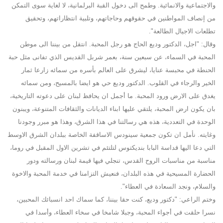
والاجتماعية والانمائية. وطمح الى دخول القبة البرلمانية، لا لغاية سوى التمكن
من إنصاف المواطنين في حقوقهم وحاجاتهم، وتلبية انتظاراتهم، وتحقيق
تطلعات الاجيال الطالعة".
وقال: "اجل، الدكتور وديع الحاج هو رجل المحبة. انتقل من بيننا الى موطن
المحبة في السماء، عن سبعين سنة، بعمر شربل القديس الذي تفانى مثل حبة
الحنطة في محبسة عنايا، ليشرق على العالم بأسره من سمائه زارعا ثمار
الخير والرجاء في القلوب. الدكتور وديع حي هو ايضا بالمسيح، ومن سمائه
يغدق على الارض ورود المحبة. ما أجمل ان يحافظ لبنان على دعوته التاريخية،
بان يكون ارض المحبة، يلتقي عليها ابناء الديانات والثقافات المتنوعة، ويبنون
الوحدة في التعددية، هذه هي رسالتنا في هذا الشرق، وهذا هو مبرر وجودنا
وغايته. نأمل ان تكون جمعية سينودس الاساقفة الخاصة ببلدان الشرق الاوسط
التي دعا اليها قداسة البابا بنديكتوس لتلتئم في تشرين الاول المقبل في روما،
مناسبة من مناسبات الروح القدس، تنجلي فيها قيمة لبنان ورسالته ودور
الحضارة المسيحية في هذه البلدان، فنعيش التزامنا في خدمة المحبة والاخوة
والسلام، ونجد السعادة في العطاء".
وختم الراعي: "دكتور وديع، كنت حقا بيننا، كما سماك احد انسبائك المحبين،
نسرا حلقت في أجواء المحبة، وجبلا شامخا في سخاء العطاء، وأسدا في