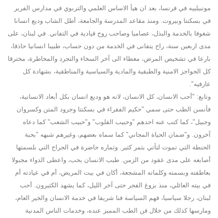
مونبيلييه في فرنسا، بعد ان هيأ الاساس العلمي والتربوي في مدارس الفرير
في بسكنتا وبيروت. ومنذ مقاعد المدرسة والجامعة، أطل الشاب وديع انسانا
شغوفا بالخدمة والبذل، عصاميا وصاحب روح قيادية في التفاني. في لبنان، على
مدى اربعين سنة، راح يتفانى في الخدمة من دون حساب، طبيبا انسانيا حاذقا،
بارعا في تشخيص المرض، معطاء الى آخر السخاء والتجرد والمخاطرة، مخترقا
كل الحواجز الامنية والطبقية والمادية والسياسية والمناطقية، بشهادة كل
عارفيه".
وتابع: "أحب الانسان، كل الانسان، لانه هو وديع انسان بكل أبعاد الانسانية،
فأنسن الطب حتى سمي "حكيم الفقراء في بسكنتا وجرود المتن وكسروان
وجبيل"، كما كتب عنه احدهم "وحبيب القلوب" و"حبيب الشعب" كما دعاه
آخرون. و"ضمان الحياة المجاني" كما سماه بعضهم، وغيرهم شبهه "بحبة
الحنطة التي تموت لتأتي بثمر كثير. وثماره حاضرة في الجراح التي بلسمتها
أصابعه على مدى عقود من الزمن. طبب الانسان بحب، واعطى الدواء مجبولا
بعاطفته وبسمته وكلماته المشجعة، أكان في بيت المريض، أم في عيادته أم
في بيته العائلي، منذ بزوغ الفجر حتى آخر الليل، كما يشهد الكثيرون. أحب
لبنان، رجلا سياسيا، فهم السياسة فنا شريفا في خدمة الانسان والخير العام،
ومارسها كذلك من خلال فن الطب المميز عنده، وخدمات الناس المدنية