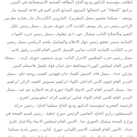
اطلقت مؤسسة الدكتور وديع الحاج البطاقة الصحية الاستشفائية في المتن،
برنامج "العطاء" في احتفالها السنوي السابع الذي اقيم في قاعة كنيسة مار
يوسف - بسكنتا بحضور ممثل البطريرك الماروني الكاردينال مار بشارة بطرس
الراعي رئيس دير مار يوسف الجديد الاب جوزف شربل ، ممثل رئيس تكتل
التغيير والاصلاح النائب ميشال عون ادي معلوف ،ممثل رئيس حزب القوات
اللبنانية سمير جعجع رئيس جهاز الاعلام والتواصل ملحم الرياشي ممثل رئيس
حزب الكتائب اللبنانية النائب سامي الجميل الامين العام للحزب رفيق غانم ،
ممثل رئيس حزب الوطنيين الاحرار النائب دوري شمعون جوزف كرم ، ، ممثلة
الامين العام لمجلس الوزراء ومحافظ جبل لبنان فؤاد فليفل قائمقام المتن
مارلين حداد ، ممثل قائد الجيش العماد جان قهوجي العميد روجيه حلو ، ممثل
المدير العام لقوى الامن الداخلي اللواء ابراهيم بصبوص العقيد الركن ابراهيم
حنا ، ممثل المدير العام لامن الدولة اللواء جورج قرعة الملازم جو عيد ، ممثل
المدير العام للامن العام اللواء عباس ابراهيم الرائد انطونيوس القزي ،
الرئيسة الفخرية لمؤسسة الدكتور وديع الحاج سيلفيا الحاج ، رئيس حركة
المستقلون رازي الحاج، القاضي الرئيس جورج عطية ، رئيس قسم الصحة في
وزارة الصحة ميشال الخوري حنا ، الامين العام لمجلس الانماء والاعمار غازي
حداد ، الامين العام للصليب الاحمر اللبناني جورج كتاني ، رئيس بلدية بسكنتا