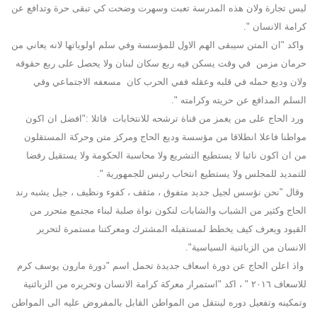
ليس تجارة ولان هذه المدرسة تعبت وسهرت وضحت كي تبقى حرة وتدافع عن
كرامة الانسان ".
واكد "ان المتن سيبقى الهم الاول للمؤسسة وفي سلم اولوياتها لانه يعاني من
حرمان مزمن في وقت يسكن فيه ربع سكان لبنان ولا يحصل على ربع حقوقه
ولان وديع حمله في قلبه وعقله ففي الحرب كان مسعفه الاجتماعي وفي
السلم المدافع عن حريته وكرامته ".
ورد الحاج على من يغمز من قناة ترشحه للانتخابات قائلا :"افضل ان اكون
مواطنا فاعلا انطلاقا من مؤسسة وديع الحاج ومركز متن وحركة المستقلون
من ان اكون نائبا لا يستطيع التشريع ولا محاسبة الحكومة ولا يستقيل رفضا
للتمديد للمجلس ولا يستطيع انتخاب رئيس للجمهورية ".
وقال "نحن نؤسس لجيل جديد متفوق ، مثقف ، كفوء ونظيف ، جيل يشبه رند
الحاج وكثير من الشباب والشابات لنكون نواة صلبة لبناء مجتمع متحرر من
القيود ويعرف كيف يخطط لمستقبله المشترك ومعركتنا مستمرة لتحرير
الانسان من الزبائنية السياسية".
واذ اعلن الحاج عن دورة اسعاف جديدة تحمل اسم "دورة مارون يوسف كرم
للاسعاف ٢٠١٦ " ، اكد "استمرار معركة كرامة الانسان وتحريره من الزبائنية
وتمكينه وتفعيل دوره لينتقل من المواطن القابل بالمفروض عليه الى المواطن