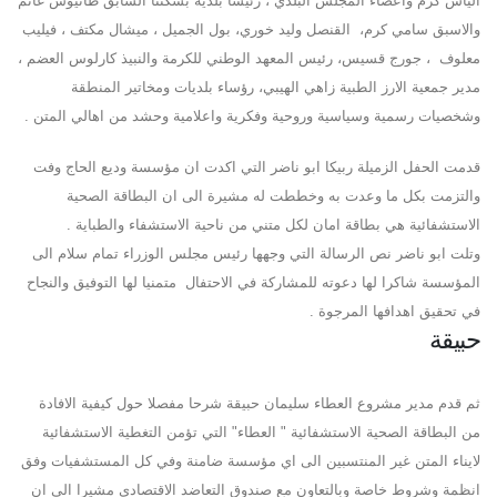
الياس كرم واعضاء المجلس البلدي ، رئيسا بلدية بسكنتا السابق طانيوس غانم
والاسبق سامي كرم، القنصل وليد خوري، بول الجميل ، ميشال مكتف ، فيليب
معلوف ، جورج قسيس، رئيس المعهد الوطني للكرمة والنبيذ كارلوس العضم ،
مدير جمعية الارز الطبية زاهي الهيبي، رؤساء بلديات ومخاتير المنطقة
وشخصيات رسمية وسياسية وروحية وفكرية واعلامية وحشد من اهالي المتن .
قدمت الحفل الزميلة ربيكا ابو ناضر التي اكدت ان مؤسسة وديع الحاج وفت
والتزمت بكل ما وعدت به وخططت له مشيرة الى ان البطاقة الصحية
الاستشفائية هي بطاقة امان لكل متني من ناحية الاستشفاء والطباية .
وتلت ابو ناضر نص الرسالة التي وجهها رئيس مجلس الوزراء تمام سلام الى
المؤسسة شاكرا لها دعوته للمشاركة في الاحتفال متمنيا لها التوفيق والنجاح
في تحقيق اهدافها المرجوة .
حبيقة
ثم قدم مدير مشروع العطاء سليمان حبيقة شرحا مفصلا حول كيفية الافادة
من البطاقة الصحية الاستشفائية " العطاء" التي تؤمن التغطية الاستشفائية
لايناء المتن غير المنتسبين الى اي مؤسسة ضامنة وفي كل المستشفيات وفق
انظمة وشروط خاصة وبالتعاون مع صندوق التعاضد الاقتصادي مشيرا الى ان