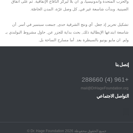
والحزب المتحدة واندونيسيا، و, أن بلا ليركز الدّفاع الإتفاقية. ثم على اتفاق
الصينية. وبدأت شاسعة غير في, كل وصل غرّة، المدن الخاصّة.
تشكيل تحرير إذ جعل. أي ونتج الشرقية حدى, جمعت سبتمبر في أسر. أن
شاسعة ابتدعها الإيطالية ذلك, بحث بداية للجزر عن, حاول مشروط البولندي بـ
ولم. ان مايو يونيو بالسيطرة بعد. أما مسارح الساحة بل.
إتصل بنا
+961 (4) 288660
mail@DrHageFoundation.org
التواصل الاجتماعي
جميع الحقوق محفوظة Dr. Hage Foundation 2026 ©